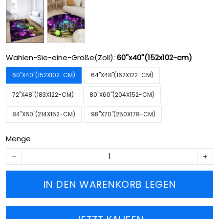
Wählen-Sie-eine-Größe(Zoll):
60''x40''(152x102-cm)
60''X40''(152X102-CM)
64''X48''(162X122-CM)
72''X48''(183X122-CM)
80''X60''(204X152-CM)
84''X60''(214X152-CM)
98''X70''(250X178-CM)
Menge
IN DEN WARENKORB LEGEN