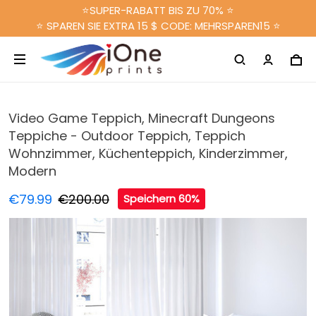
⭐SUPER-RABATT BIS ZU 70% ⭐
⭐ SPAREN SIE EXTRA 15 $ CODE: MEHRSPAREN15 ⭐
Video Game Teppich, Minecraft Dungeons
Teppiche - Outdoor Teppich, Teppich
Wohnzimmer, Küchenteppich, Kinderzimmer,
Modern
€79.99
€200.00
Speichern 60%