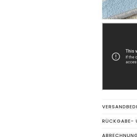
VERSANDBED
RÜCKGABE- 
ABRECHNUN