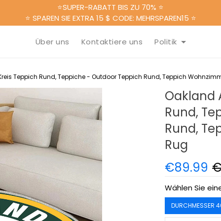
⭐SUPER-RABATT BIS ZU 70% ⭐
⭐ SPAREN SIE EXTRA 15 $ CODE: MEHRSPAREN15 ⭐
Über uns
Kontaktiere uns
Politik
Kreis Teppich Rund, Teppiche - Outdoor Teppich Rund, Teppich Wohnzimm
Oakland A
Rund, Te
Rund, Te
Rug
€89.99
€
Wählen Sie ein
DURCHMESSER 40