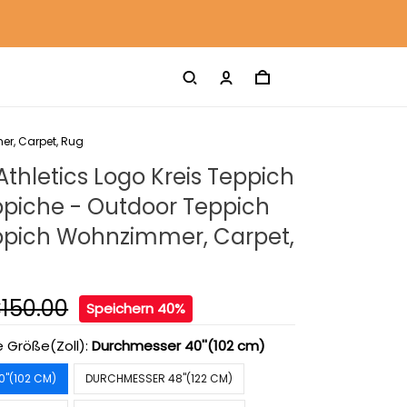
er, Carpet, Rug
thletics Logo Kreis Teppich
ppiche - Outdoor Teppich
ppich Wohnzimmer, Carpet,
150.00
Speichern 40%
e Größe(Zoll):
Durchmesser 40''(102 cm)
''(102 CM)
DURCHMESSER 48''(122 CM)