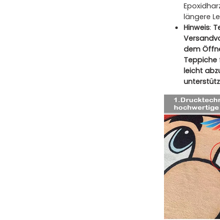
Epoxidharz
längere L
Hinweis
:
T
Versandvo
dem Öffne
Teppiche 
leicht ab
unterstütz