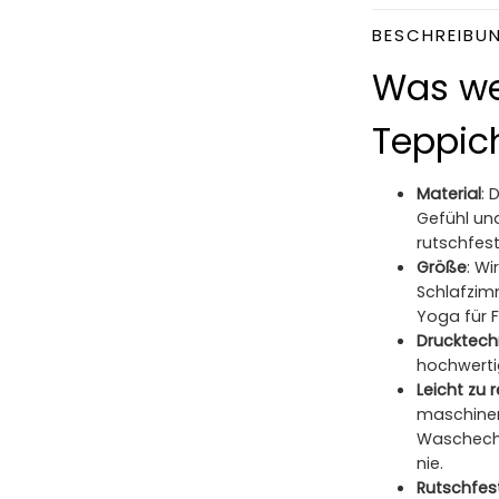
BESCHREIBU
Was we
Teppich
Material
: 
Gefühl und
rutschfest,
Größe
: W
Schlafzim
Yoga für 
Drucktech
hochwerti
Leicht zu 
maschinen
Waschecht
nie.
Rutschfes