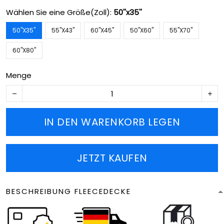
Wählen Sie eine Größe(Zoll):
50''x35''
50''X35''
55''X43''
60''X45''
50''X60''
55''X70''
60''X80''
Menge
IN DEN WARENKORB LEGEN
JETZT KAUFEN
BESCHREIBUNG FLEECEDECKE