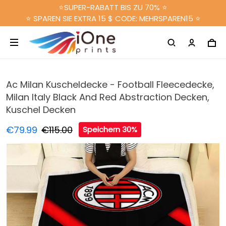
⭐SUPER-RABATT BIS ZU 70% ⭐
⭐ SPAREN SIE EXTRA 15 $ CODE: MEHRSPAREN15 ⭐
Ac Milan Kuscheldecke - Football Fleecedecke,
Milan Italy Black And Red Abstraction Decken,
Kuschel Decken
€79.99
€115.00
Speichern 30%