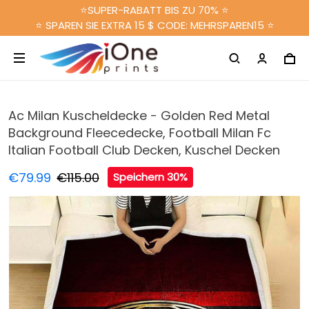
⭐SUPER-RABATT BIS ZU 70% ⭐
⭐ SPAREN SIE EXTRA 15 $ CODE: MEHRSPAREN15 ⭐
Ac Milan Kuscheldecke - Golden Red Metal
Background Fleecedecke, Football Milan Fc
Italian Football Club Decken, Kuschel Decken
€79.99
€115.00
Speichern 30%