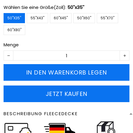
Wählen Sie eine Größe(Zoll):
50''x35''
50''X35''
55''X43''
60''X45''
50''X60''
55''X70''
60''X80''
Menge
IN DEN WARENKORB LEGEN
JETZT KAUFEN
BESCHREIBUNG FLEECEDECKE