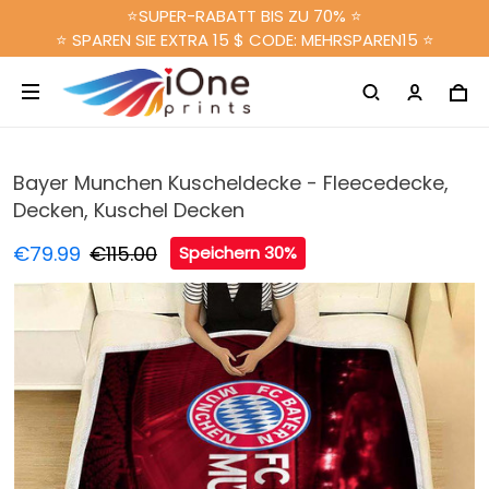
⭐SUPER-RABATT BIS ZU 70% ⭐
⭐ SPAREN SIE EXTRA 15 $ CODE: MEHRSPAREN15 ⭐
Bayer Munchen Kuscheldecke - Fleecedecke,
Decken, Kuschel Decken
€79.99
€115.00
Speichern 30%