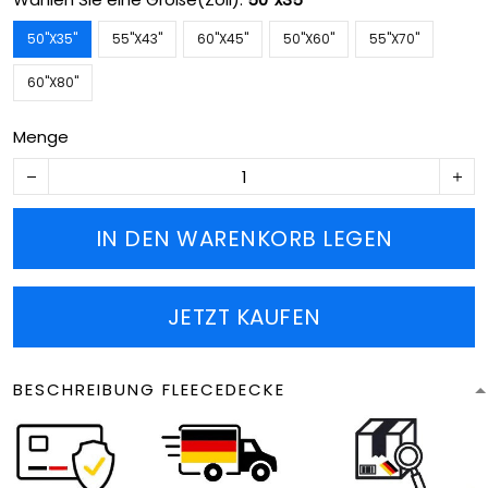
50''X35''
55''X43''
60''X45''
50''X60''
55''X70''
60''X80''
Menge
IN DEN WARENKORB LEGEN
JETZT KAUFEN
BESCHREIBUNG FLEECEDECKE