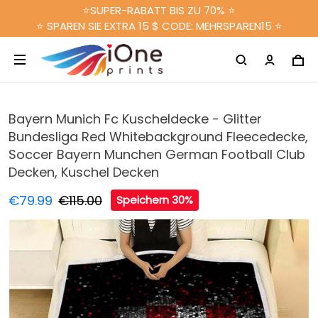
⭐SUPER-RABATT BIS ZU 70% ⭐
⭐ SPAREN SIE EXTRA 15 $ CODE: MEHRSPAREN15 ⭐
Bayern Munich Fc Kuscheldecke - Glitter
Bundesliga Red Whitebackground Fleecedecke,
Soccer Bayern Munchen German Football Club
Decken, Kuschel Decken
€79.99
€115.00
Speichern 30%