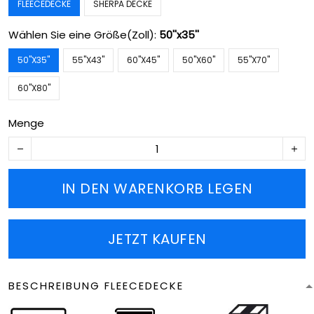
FLEECEDECKE
SHERPA DECKE
Wählen Sie eine Größe(Zoll):
50''x35''
50''X35''
55''X43''
60''X45''
50''X60''
55''X70''
60''X80''
Menge
IN DEN WARENKORB LEGEN
JETZT KAUFEN
BESCHREIBUNG FLEECEDECKE