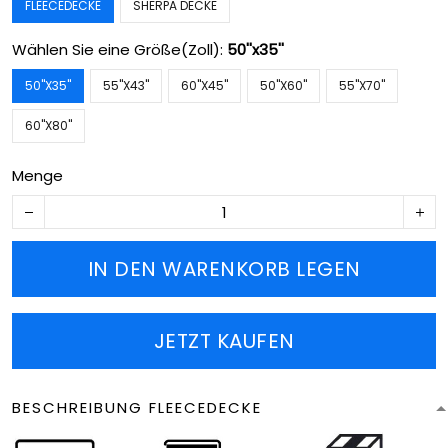
FLEECEDECKE
SHERPA DECKE
Wählen Sie eine Größe(Zoll):
50''x35''
50''X35''
55''X43''
60''X45''
50''X60''
55''X70''
60''X80''
Menge
IN DEN WARENKORB LEGEN
JETZT KAUFEN
BESCHREIBUNG FLEECEDECKE