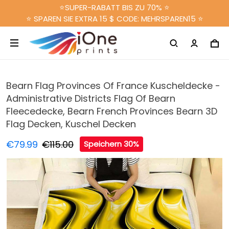
⭐SUPER-RABATT BIS ZU 70% ⭐
⭐ SPAREN SIE EXTRA 15 $ CODE: MEHRSPAREN15 ⭐
Bearn Flag Provinces Of France Kuscheldecke -
Administrative Districts Flag Of Bearn
Fleecedecke, Bearn French Provinces Bearn 3D
Flag Decken, Kuschel Decken
€79.99
€115.00
Speichern 30%