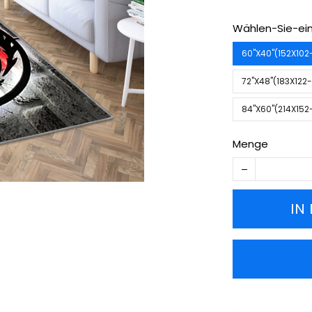
Wählen-Sie-ein
60''X40''(152X10
72''X48''(183X12
84''X60''(214X15
Menge
IN