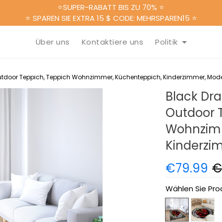
⭐SUPER-RABATT BIS ZU 70% ⭐
⭐ SPAREN SIE EXTRA 15 $ CODE: MEHRSPAREN15 ⭐
Über uns
Kontaktiere uns
Politik
utdoor Teppich, Teppich Wohnzimmer, Küchenteppich, Kinderzimmer, Mod
Black Dra
Outdoor 
Wohnzimm
Kinderzi
€79.99
€
Wählen Sie Pro