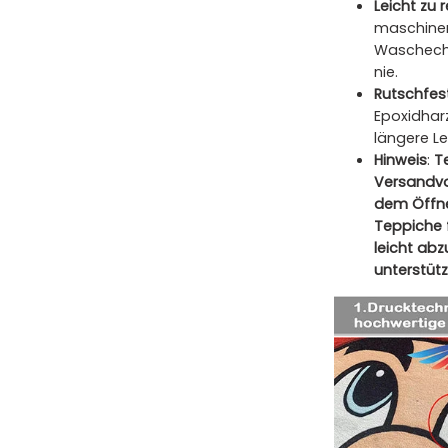
Leicht zu 
maschinen
Waschecht
nie.
Rutschfes
Epoxidharz
längere L
Hinweis
:
T
Versandvo
dem Öffne
Teppiche 
leicht ab
unterstütz