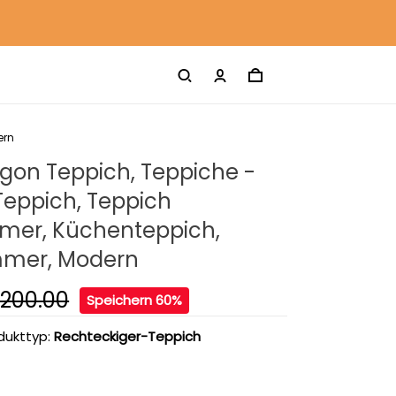
ern
gon Teppich, Teppiche -
Teppich, Teppich
er, Küchenteppich,
mmer, Modern
200.00
Speichern 60%
dukttyp:
Rechteckiger-Teppich