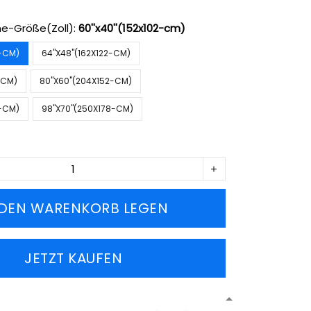
e-Größe(Zoll):
60''x40''(152x102-cm)
2-CM)
64''X48''(162X122-CM)
2-CM)
80''X60''(204X152-CM)
2-CM)
98''X70''(250X178-CM)
 DEN WARENKORB LEGEN
JETZT KAUFEN