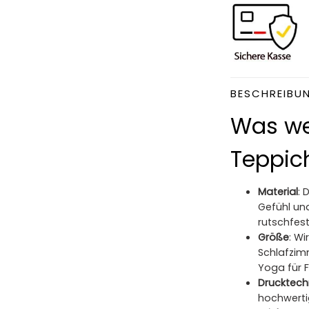
BESCHREIBU
Was we
Teppich
Material
: 
Gefühl und
rutschfest,
Größe
: W
Schlafzim
Yoga für 
Drucktech
hochwerti