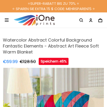
⭐SUPER-RABATT BIS ZU 70% ⭐
⭐ SPAREN SIE EXTRA 15 $ CODE: MEHRSPAREN15 ⭐
Watercolor Abstract Colorful Background
Fantastic Elements - Abstract Art Fleece Soft
Warm Blanket
€69.99
€128.50
Speichern 46%