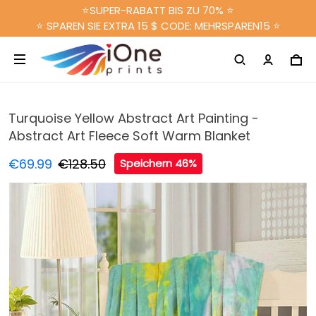
⭐SUPER-RABATT BIS ZU 70% ⭐
⭐ SPAREN SIE EXTRA 15 $ CODE: MEHRSPAREN15 ⭐
Turquoise Yellow Abstract Art Painting -
Abstract Art Fleece Soft Warm Blanket
€69.99
€128.50
Speichern 46%