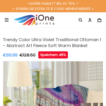
⭐SUPER-RABATT BIS ZU 70% ⭐
⭐ SPAREN SIE EXTRA 15 $ CODE: MEHRSPAREN15 ⭐
Trendy Color Ultra Violet Traditional Ottoman 1
- Abstract Art Fleece Soft Warm Blanket
€69.99
€128.50
Speichern 46%