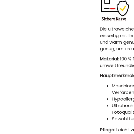
Die ultraweiche
einseitig mit I
und warm genug
genug, um es 
Material:
100 % 
umweltfreundli
Hauptmerkmal
Maschinen
Verfärben
Hypoaller
Ultrahoch
Fotoquali
Sowohl fun
Pflege:
Leicht 