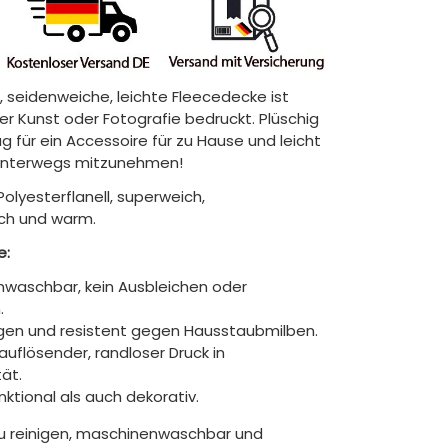
, seidenweiche, leichte Fleecedecke ist
hrer Kunst oder Fotografie bedruckt. Plüschig
 für ein Accessoire für zu Hause und leicht
unterwegs mitzunehmen!
Polyesterflanell, superweich,
ch und warm.
e:
waschbar, kein Ausbleichen oder
.
gen und resistent gegen Hausstaubmilben.
auflösender, randloser Druck in
tät.
ktional als auch dekorativ.
zu reinigen, maschinenwaschbar und