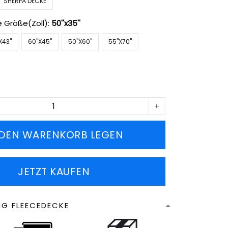
SHERPA DECKE
e Größe(Zoll):
50''x35''
X43''
60''X45''
50''X60''
55''X70''
 DEN WARENKORB LEGEN
JETZT KAUFEN
NG FLEECEDECKE