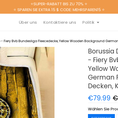
⭐SUPER-RABATT BIS ZU 70% ⭐
⭐ SPAREN SIE EXTRA 15 $ CODE: MEHRSPAREN15 ⭐
Über uns
Kontaktiere uns
Politik
 - Fiery Bvb Bundesliga Fleecedecke, Yellow Wooden Background German
Borussia
- Fiery B
Yellow W
German F
Decken, 
€79.99
€
Wählen Sie Pro