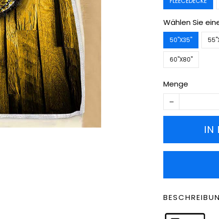
FLEECEDECKE
Wählen Sie ein
50''X35''
55''
60''X80''
Menge
IN
BESCHREIBU