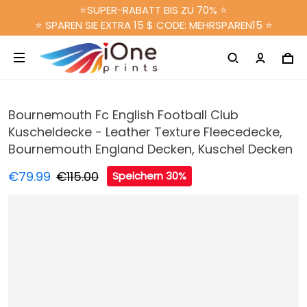
⭐SUPER-RABATT BIS ZU 70% ⭐
⭐ SPAREN SIE EXTRA 15 $ CODE: MEHRSPAREN15 ⭐
Bournemouth Fc English Football Club
Kuscheldecke - Leather Texture Fleecedecke,
Bournemouth England Decken, Kuschel Decken
€79.99
€115.00
Speichern 30%