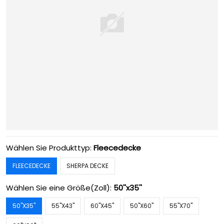
Wählen Sie Produkttyp:
Fleecedecke
FLEECEDECKE
SHERPA DECKE
Wählen Sie eine Größe(Zoll):
50''x35''
50''X35''
55''X43''
60''X45''
50''X60''
55''X70''