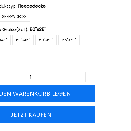
dukttyp:
Fleecedecke
SHERPA DECKE
e Größe(Zoll):
50''x35''
X43''
60''X45''
50''X60''
55''X70''
 DEN WARENKORB LEGEN
JETZT KAUFEN