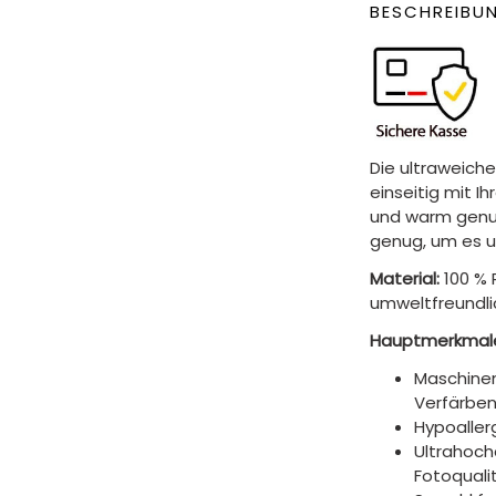
BESCHREIBU
Die ultraweiche
einseitig mit I
und warm genug
genug, um es 
Material:
100 % 
umweltfreundli
Hauptmerkmal
Maschinen
Verfärben
Hypoaller
Ultrahoch
Fotoquali