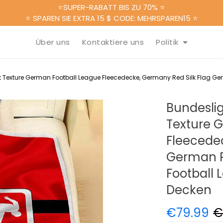
⭐SUPER-RABATT BIS ZU 70% ⭐
⭐ SPAREN SIE EXTRA 15 $ CODE: MEHRSPAREN15 ⭐
Über uns
Kontaktiere uns
Politik
k Texture German Football League Fleecedecke, Germany Red Silk Flag Ge
Bundeslig
Texture 
Fleecedec
German P
Football
Decken
€79.99
€