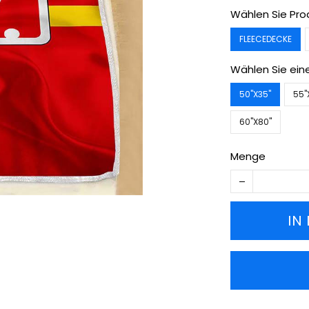
Wählen Sie Pro
FLEECEDECKE
Wählen Sie ein
50''X35''
55''
60''X80''
Menge
IN