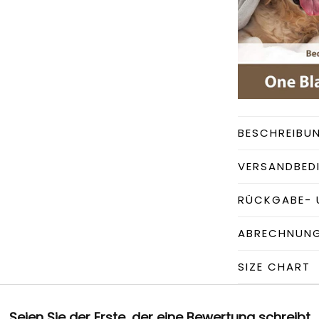
BESCHREIBU
VERSANDBED
RÜCKGABE- 
ABRECHNUN
SIZE CHART
Seien Sie der Erste, der eine Bewertung schreibt