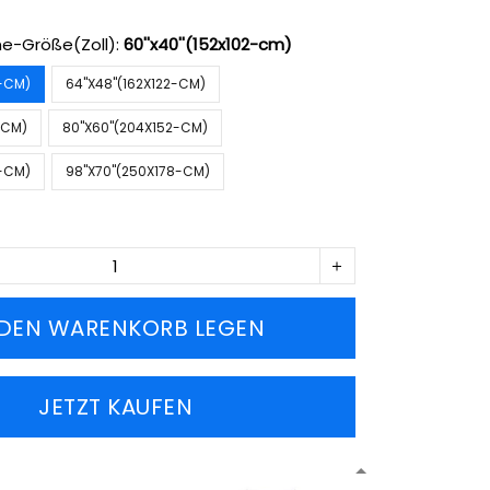
e-Größe(Zoll):
60''x40''(152x102-cm)
2-CM)
64''X48''(162X122-CM)
2-CM)
80''X60''(204X152-CM)
2-CM)
98''X70''(250X178-CM)
 DEN WARENKORB LEGEN
JETZT KAUFEN