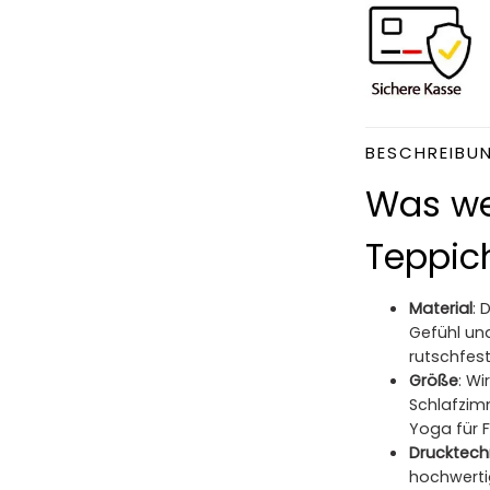
BESCHREIBU
Was we
Teppich
Material
: 
Gefühl und
rutschfest,
Größe
: W
Schlafzim
Yoga für 
Drucktech
hochwerti