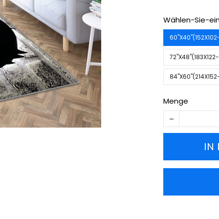
Wählen-Sie-ein
60''X40''(152X10
72''X48''(183X12
84''X60''(214X15
Menge
IN