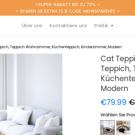
⭐SUPER-RABATT BIS ZU 70% ⭐
⭐ SPAREN SIE EXTRA 15 $ CODE: MEHRSPAREN15 ⭐
Über uns
Kontaktiere uns
Politik
ppich, Teppich Wohnzimmer, Küchenteppich, Kinderzimmer, Modern
Cat Teppi
Teppich,
Küchente
Modern
€79.99
€
Wählen Sie Pro