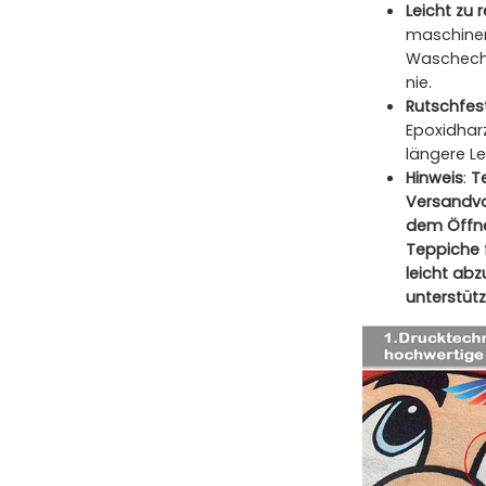
Leicht zu 
maschinen
Waschecht
nie.
Rutschfes
Epoxidharz
längere L
Hinweis
:
T
Versandvo
dem Öffne
Teppiche 
leicht ab
unterstütz