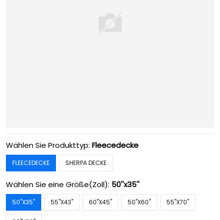
Wählen Sie Produkttyp:
Fleecedecke
FLEECEDECKE
SHERPA DECKE
Wählen Sie eine Größe(Zoll):
50''x35''
50''X35''
55''X43''
60''X45''
50''X60''
55''X70''