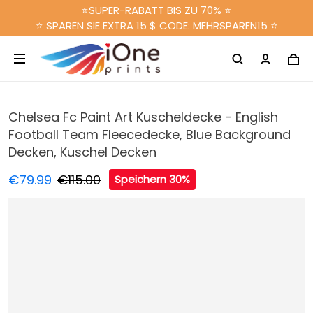
⭐SUPER-RABATT BIS ZU 70% ⭐
⭐ SPAREN SIE EXTRA 15 $ CODE: MEHRSPAREN15 ⭐
Chelsea Fc Paint Art Kuscheldecke - English
Football Team Fleecedecke, Blue Background
Decken, Kuschel Decken
€79.99
€115.00
Speichern 30%