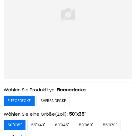
Wählen Sie Produkttyp:
Fleecedecke
FLEECEDECKE
SHERPA DECKE
Wählen Sie eine Größe(Zoll):
50''x35''
50''X35''
55''X43''
60''X45''
50''X60''
55''X70''