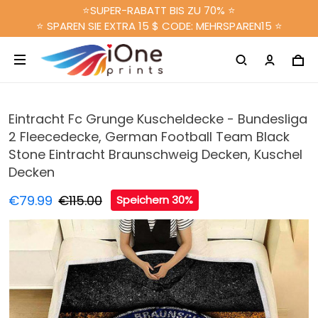
⭐SUPER-RABATT BIS ZU 70% ⭐
⭐ SPAREN SIE EXTRA 15 $ CODE: MEHRSPAREN15 ⭐
Eintracht Fc Grunge Kuscheldecke - Bundesliga
2 Fleecedecke, German Football Team Black
Stone Eintracht Braunschweig Decken, Kuschel
Decken
€79.99
€115.00
Speichern 30%