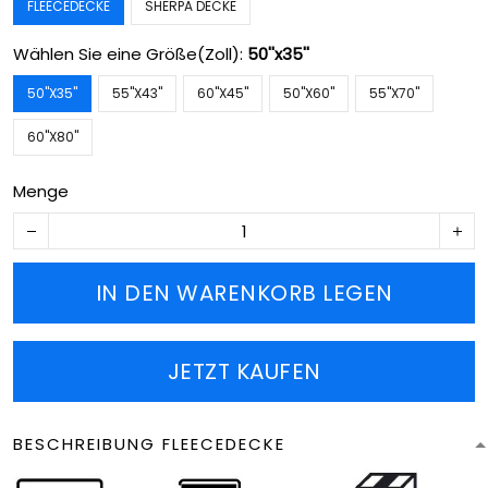
FLEECEDECKE
SHERPA DECKE
Wählen Sie eine Größe(Zoll):
50''x35''
50''X35''
55''X43''
60''X45''
50''X60''
55''X70''
60''X80''
Menge
IN DEN WARENKORB LEGEN
JETZT KAUFEN
BESCHREIBUNG FLEECEDECKE