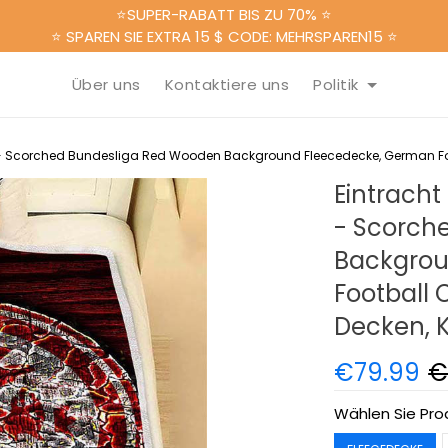
⭐SUPER-RABATT BIS ZU 70% ⭐
⭐ SPAREN SIE EXTRA 15 $ CODE: MEHRSPAREN15 ⭐
Über uns
Kontaktiere uns
Politik
e - Scorched Bundesliga Red Wooden Background Fleecedecke, German Foo
Eintracht
- Scorch
Backgrou
Football 
Decken, 
€79.99
€
Wählen Sie Pro