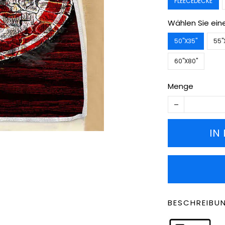
FLEECEDECKE
Wählen Sie ein
50''X35''
55''
60''X80''
Menge
IN
BESCHREIBU