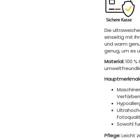
Die ultraweiche
einseitig mit I
und warm genug
genug, um es 
Material:
100 % 
umweltfreundli
Hauptmerkmal
Maschinen
Verfärben
Hypoaller
Ultrahoch
Fotoquali
Sowohl fun
Pflege:
Leicht 