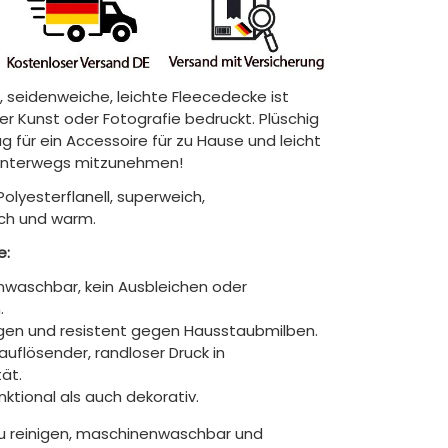
, seidenweiche, leichte Fleecedecke ist
hrer Kunst oder Fotografie bedruckt. Plüschig
 für ein Accessoire für zu Hause und leicht
unterwegs mitzunehmen!
Polyesterflanell, superweich,
ch und warm.
e:
waschbar, kein Ausbleichen oder
.
gen und resistent gegen Hausstaubmilben.
auflösender, randloser Druck in
tät.
ktional als auch dekorativ.
zu reinigen, maschinenwaschbar und