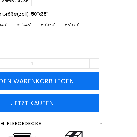
SHERPA DECKE
e Größe(Zoll):
50''x35''
X43''
60''X45''
50''X60''
55''X70''
 DEN WARENKORB LEGEN
JETZT KAUFEN
NG FLEECEDECKE