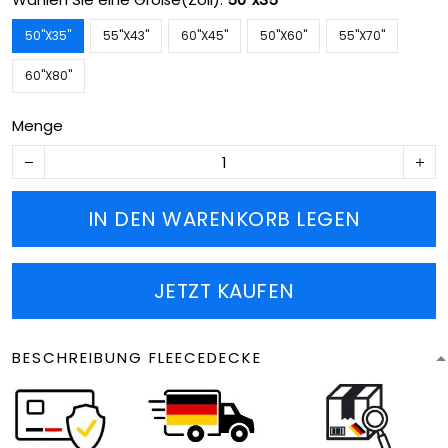
50''X35''
55''X43''
60''X45''
50''X60''
55''X70''
60''X80''
Menge
IN DEN WARENKORB LEGEN
JETZT KAUFEN
BESCHREIBUNG FLEECEDECKE