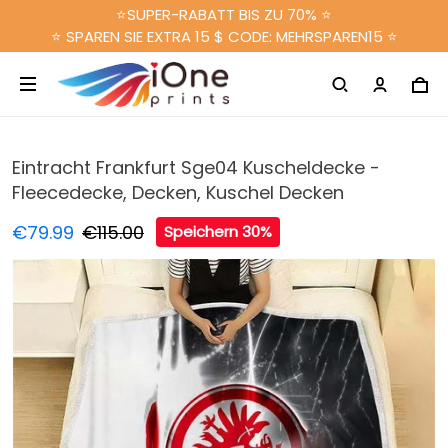
⭐SUPER-RABATT BIS ZU 70% ⭐
⭐ SPAREN SIE EXTRA 15 $ CODE: MEHRSPAREN15 ⭐
Eintracht Frankfurt Sge04 Kuscheldecke -
Fleecedecke, Decken, Kuschel Decken
€79.99
€115.00
Speichern 30%