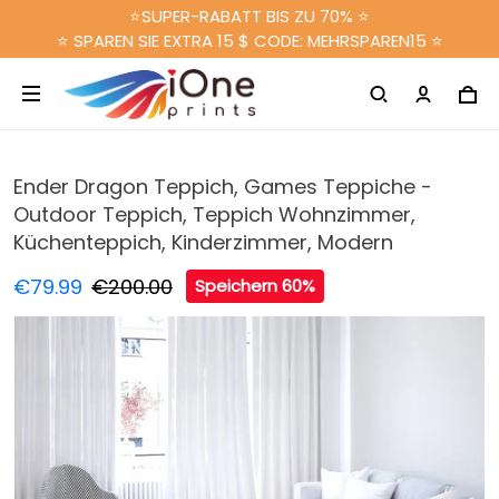
⭐SUPER-RABATT BIS ZU 70% ⭐
⭐ SPAREN SIE EXTRA 15 $ CODE: MEHRSPAREN15 ⭐
Ender Dragon Teppich, Games Teppiche -
Outdoor Teppich, Teppich Wohnzimmer,
Küchenteppich, Kinderzimmer, Modern
€79.99
€200.00
Speichern 60%