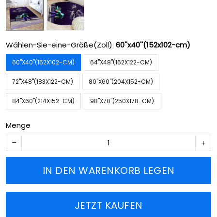
Wählen-Sie-eine-Größe(Zoll):
60''x40''(152x102-cm)
60''X40''(152X102-CM)
64''X48''(162X122-CM)
72''X48''(183X122-CM)
80''X60''(204X152-CM)
84''X60''(214X152-CM)
98''X70''(250X178-CM)
Menge
IN DEN WARENKORB LEGEN
JETZT KAUFEN