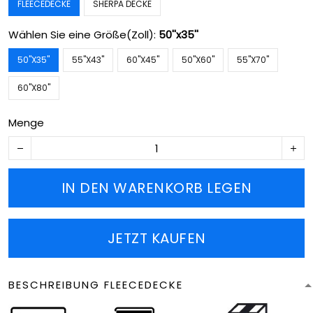
FLEECEDECKE
SHERPA DECKE
Wählen Sie eine Größe(Zoll):
50''x35''
50''X35''
55''X43''
60''X45''
50''X60''
55''X70''
60''X80''
Menge
IN DEN WARENKORB LEGEN
JETZT KAUFEN
BESCHREIBUNG FLEECEDECKE