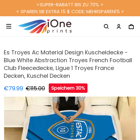
⭐SUPER-RABATT BIS ZU 70% ⭐
⭐ SPAREN SIE EXTRA 15 $ CODE: MEHRSPAREN15 ⭐
Es Troyes Ac Material Design Kuscheldecke -
Blue White Abstraction Troyes French Football
Club Fleecedecke, Ligue 1 Troyes France
Decken, Kuschel Decken
€79.99
€115.00
Speichern 30%