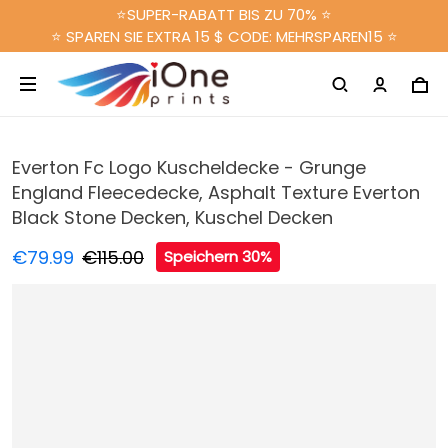
⭐SUPER-RABATT BIS ZU 70% ⭐
⭐ SPAREN SIE EXTRA 15 $ CODE: MEHRSPAREN15 ⭐
Everton Fc Logo Kuscheldecke - Grunge
England Fleecedecke, Asphalt Texture Everton
Black Stone Decken, Kuschel Decken
€79.99
€115.00
Speichern 30%