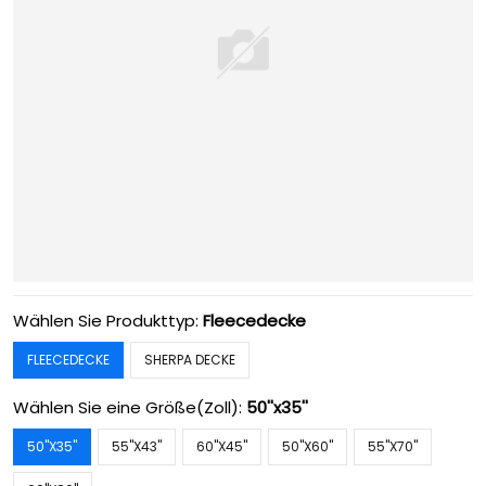
Wählen Sie Produkttyp:
Fleecedecke
FLEECEDECKE
SHERPA DECKE
Wählen Sie eine Größe(Zoll):
50''x35''
50''X35''
55''X43''
60''X45''
50''X60''
55''X70''