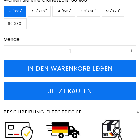
50''X35''
55''X43''
60''X45''
50''X60''
55''X70''
60''X80''
Menge
IN DEN WARENKORB LEGEN
JETZT KAUFEN
BESCHREIBUNG FLEECEDECKE