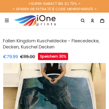
⭐SUPER-RABATT BIS ZU 70% ⭐
⭐ SPAREN SIE EXTRA 15 $ CODE: MEHRSPAREN15 ⭐
Fallen Kingdom Kuscheldecke - Fleecedecke,
Decken, Kuschel Decken
€79.99
€115.00
Speichern 30%