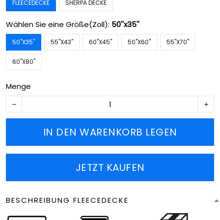
FLEECEDECKE
SHERPA DECKE
Wählen Sie eine Größe(Zoll):
50''x35''
50''X35''
55''X43''
60''X45''
50''X60''
55''X70''
60''X80''
Menge
IN DEN WARENKORB LEGEN
JETZT KAUFEN
BESCHREIBUNG FLEECEDECKE