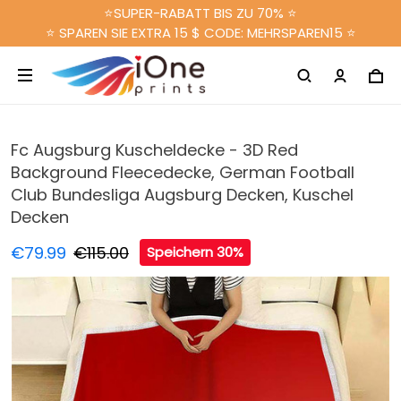
⭐SUPER-RABATT BIS ZU 70% ⭐
⭐ SPAREN SIE EXTRA 15 $ CODE: MEHRSPAREN15 ⭐
Fc Augsburg Kuscheldecke - 3D Red
Background Fleecedecke, German Football
Club Bundesliga Augsburg Decken, Kuschel
Decken
€79.99
€115.00
Speichern 30%