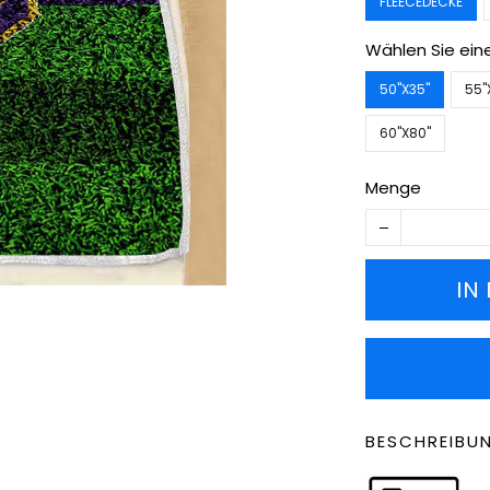
FLEECEDECKE
Wählen Sie ein
50''X35''
55''
60''X80''
Menge
IN
BESCHREIBU