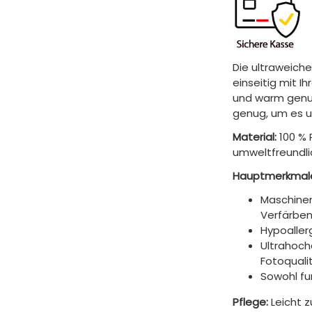
Die ultraweiche
einseitig mit I
und warm genug
genug, um es 
Material:
100 % 
umweltfreundli
Hauptmerkmal
Maschinen
Verfärben
Hypoaller
Ultrahoch
Fotoquali
Sowohl fun
Pflege:
Leicht 