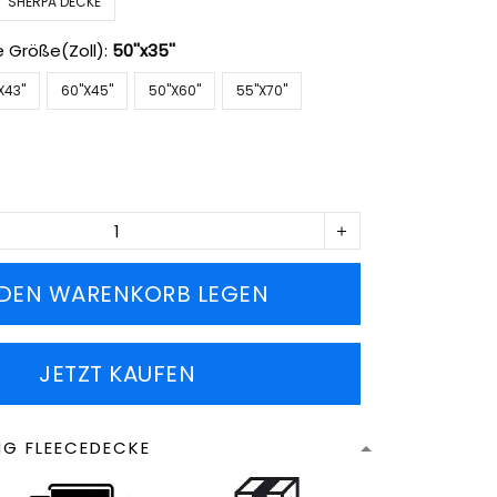
SHERPA DECKE
e Größe(Zoll):
50''x35''
X43''
60''X45''
50''X60''
55''X70''
 DEN WARENKORB LEGEN
JETZT KAUFEN
NG FLEECEDECKE