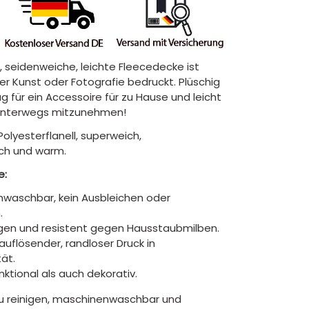
, seidenweiche, leichte Fleecedecke ist
hrer Kunst oder Fotografie bedruckt. Plüschig
 für ein Accessoire für zu Hause und leicht
unterwegs mitzunehmen!
Polyesterflanell, superweich,
ch und warm.
e:
waschbar, kein Ausbleichen oder
.
gen und resistent gegen Hausstaubmilben.
auflösender, randloser Druck in
tät.
ktional als auch dekorativ.
zu reinigen, maschinenwaschbar und