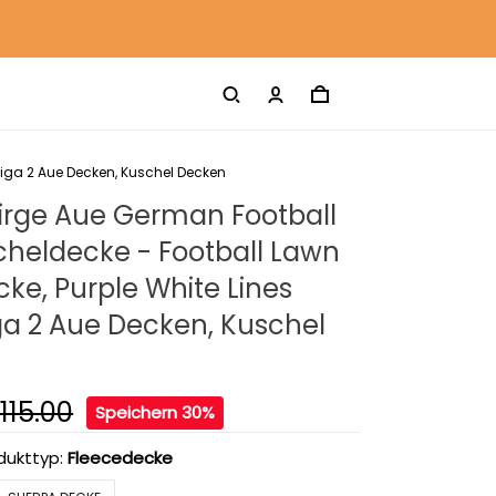
liga 2 Aue Decken, Kuschel Decken
birge Aue German Football
cheldecke - Football Lawn
ke, Purple White Lines
ga 2 Aue Decken, Kuschel
115.00
Speichern 30%
dukttyp:
Fleecedecke