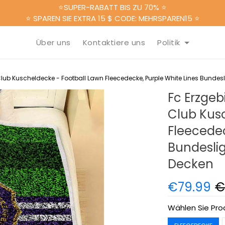
⭐SUPER-RABATT BIS ZU 70% ⭐
⭐ SPAREN SIE EXTRA 15 $ CODE: MEHRSPAREN15 ⭐
Über uns
Kontaktiere uns
Politik
lub Kuscheldecke - Football Lawn Fleecedecke, Purple White Lines Bundes
Fc Erzge
Club Kus
Fleecedec
Bundesli
Decken
€79.99
€
Wählen Sie Pro