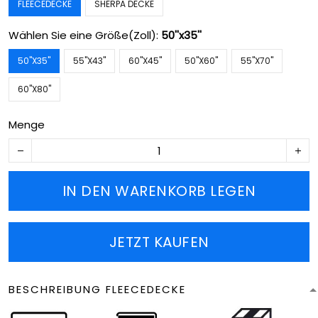
FLEECEDECKE
SHERPA DECKE
Wählen Sie eine Größe(Zoll):
50''x35''
50''X35''
55''X43''
60''X45''
50''X60''
55''X70''
60''X80''
Menge
IN DEN WARENKORB LEGEN
JETZT KAUFEN
BESCHREIBUNG FLEECEDECKE