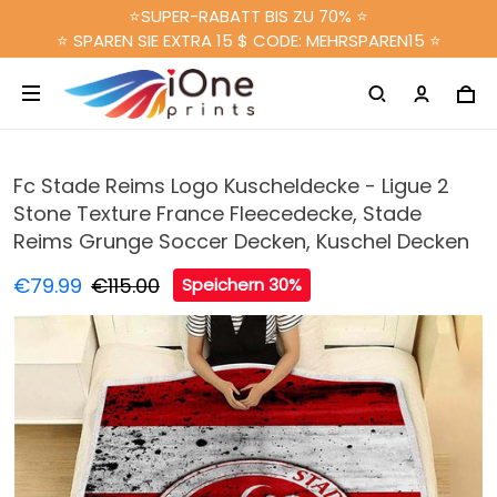
⭐SUPER-RABATT BIS ZU 70% ⭐
⭐ SPAREN SIE EXTRA 15 $ CODE: MEHRSPAREN15 ⭐
Fc Stade Reims Logo Kuscheldecke - Ligue 2
Stone Texture France Fleecedecke, Stade
Reims Grunge Soccer Decken, Kuschel Decken
€79.99
€115.00
Speichern 30%