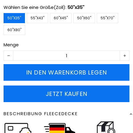
Wählen Sie eine Größe(Zoll):
50''x35''
50''X35''
55''X43''
60''X45''
50''X60''
55''X70''
60''X80''
Menge
IN DEN WARENKORB LEGEN
JETZT KAUFEN
BESCHREIBUNG FLEECEDECKE