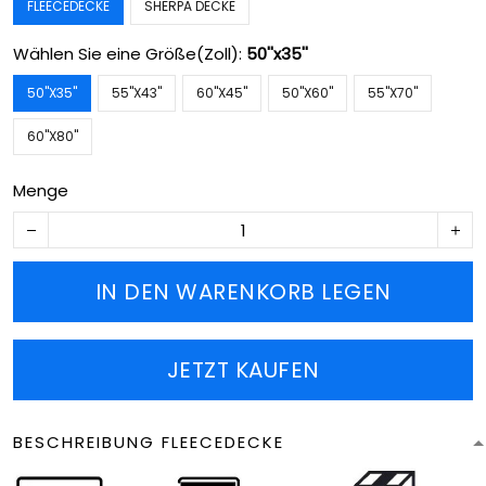
FLEECEDECKE
SHERPA DECKE
Wählen Sie eine Größe(Zoll):
50''x35''
50''X35''
55''X43''
60''X45''
50''X60''
55''X70''
60''X80''
Menge
IN DEN WARENKORB LEGEN
JETZT KAUFEN
BESCHREIBUNG FLEECEDECKE