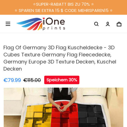
⭐SUPER-RABATT BIS ZU 70% ⭐
⭐ SPAREN SIE EXTRA 15 $ CODE: MEHRSPAREN15 ⭐
Flag Of Germany 3D Flag Kuscheldecke - 3D
Cubes Texture Germany Flag Fleecedecke,
Germany Europe 3D Texture Decken, Kuschel
Decken
€79.99
€115.00
Speichern 30%