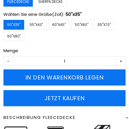
FLEECEDECKE
SHERPA DECKE
Wählen Sie eine Größe(Zoll):
50''x35''
50''X35''
55''X43''
60''X45''
50''X60''
55''X70''
60''X80''
Menge
IN DEN WARENKORB LEGEN
JETZT KAUFEN
BESCHREIBUNG FLEECEDECKE