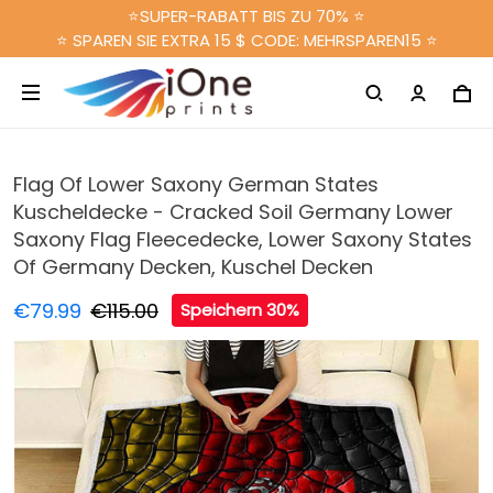
⭐SUPER-RABATT BIS ZU 70% ⭐
⭐ SPAREN SIE EXTRA 15 $ CODE: MEHRSPAREN15 ⭐
Flag Of Lower Saxony German States
Kuscheldecke - Cracked Soil Germany Lower
Saxony Flag Fleecedecke, Lower Saxony States
Of Germany Decken, Kuschel Decken
€79.99
€115.00
Speichern 30%