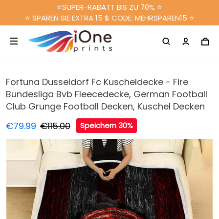
⭐SUPER-RABATT BIS ZU 70% ⭐
⭐ SPAREN SIE EXTRA 15 $ CODE: MEHRSPAREN15 ⭐
Fortuna Dusseldorf Fc Kuscheldecke - Fire
Bundesliga Bvb Fleecedecke, German Football
Club Grunge Football Decken, Kuschel Decken
€79.99
€115.00
Speichern 30%