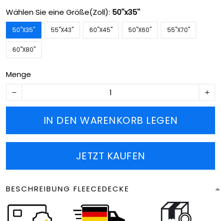
Wählen Sie eine Größe(Zoll):
50''x35''
50''X35''
55''X43''
60''X45''
50''X60''
55''X70''
60''X80''
Menge
IN DEN WARENKORB LEGEN
JETZT KAUFEN
BESCHREIBUNG FLEECEDECKE