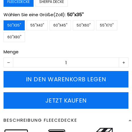
FLEECEDECKE
SHERPA DECKE
Wählen Sie eine Größe(Zoll):
50''x35''
50''X35''
55''X43''
60''X45''
50''X60''
55''X70''
60''X80''
Menge
IN DEN WARENKORB LEGEN
JETZT KAUFEN
BESCHREIBUNG FLEECEDECKE