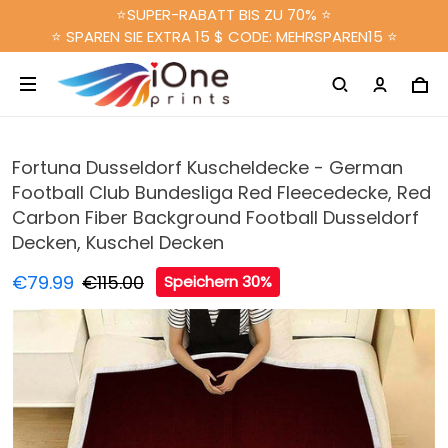
⭐SUPER-RABATT BIS ZU 70% ⭐
⭐ SPAREN SIE EXTRA 15 $ CODE: MEHRSPAREN15 ⭐
Fortuna Dusseldorf Kuscheldecke - German
Football Club Bundesliga Red Fleecedecke, Red
Carbon Fiber Background Football Dusseldorf
Decken, Kuschel Decken
€79.99
€115.00
Speichern 30%