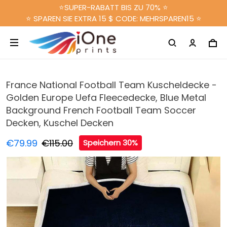
⭐SUPER-RABATT BIS ZU 70% ⭐
⭐ SPAREN SIE EXTRA 15 $ CODE: MEHRSPAREN15 ⭐
France National Football Team Kuscheldecke -
Golden Europe Uefa Fleecedecke, Blue Metal
Background French Football Team Soccer
Decken, Kuschel Decken
€79.99
€115.00
Speichern 30%