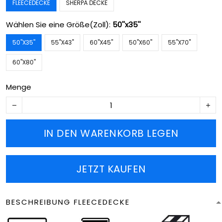
FLEECEDECKE
SHERPA DECKE
Wählen Sie eine Größe(Zoll):
50''x35''
50''X35''
55''X43''
60''X45''
50''X60''
55''X70''
60''X80''
Menge
IN DEN WARENKORB LEGEN
JETZT KAUFEN
BESCHREIBUNG FLEECEDECKE