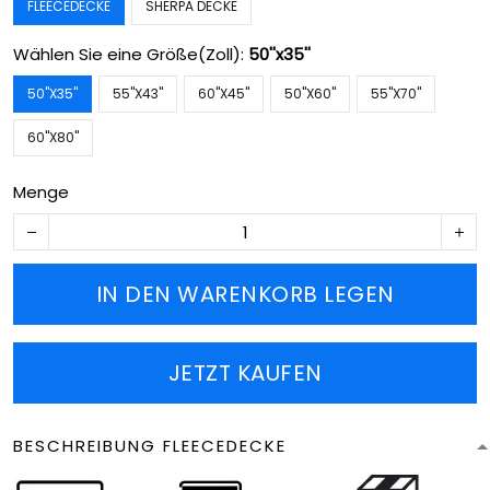
FLEECEDECKE
SHERPA DECKE
Wählen Sie eine Größe(Zoll):
50''x35''
50''X35''
55''X43''
60''X45''
50''X60''
55''X70''
60''X80''
Menge
IN DEN WARENKORB LEGEN
JETZT KAUFEN
BESCHREIBUNG FLEECEDECKE