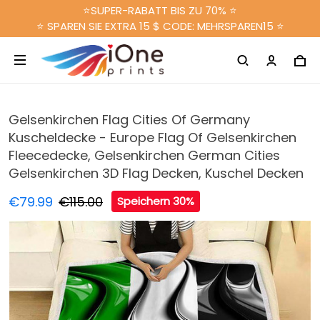
⭐SUPER-RABATT BIS ZU 70% ⭐
⭐ SPAREN SIE EXTRA 15 $ CODE: MEHRSPAREN15 ⭐
Gelsenkirchen Flag Cities Of Germany
Kuscheldecke - Europe Flag Of Gelsenkirchen
Fleecedecke, Gelsenkirchen German Cities
Gelsenkirchen 3D Flag Decken, Kuschel Decken
€79.99
€115.00
Speichern 30%