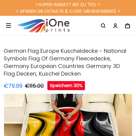
⭐SUPER-RABATT BIS ZU 70% ⭐
⭐ SPAREN SIE EXTRA 15 $ CODE: MEHRSPAREN15 ⭐
German Flag Europe Kuscheldecke - National
Symbols Flag Of Germany Fleecedecke,
Germany European Countries Germany 3D
Flag Decken, Kuschel Decken
€79.99
€115.00
Speichern 30%