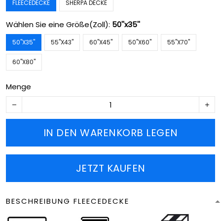
FLEECEDECKE
SHERPA DECKE
Wählen Sie eine Größe(Zoll):
50''x35''
50''X35''
55''X43''
60''X45''
50''X60''
55''X70''
60''X80''
Menge
IN DEN WARENKORB LEGEN
JETZT KAUFEN
BESCHREIBUNG FLEECEDECKE