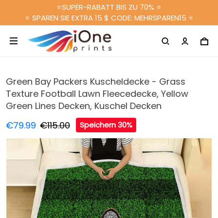
⭐SUPER-RABATT BIS ZU 70% ⭐
⭐ SPAREN SIE EXTRA 15 $ CODE: MEHRSPAREN15 ⭐
Green Bay Packers Kuscheldecke - Grass
Texture Football Lawn Fleecedecke, Yellow
Green Lines Decken, Kuschel Decken
€79.99
€115.00
Speichern 30%