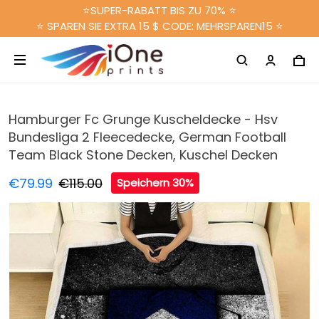
⭐SUPER-RABATT BIS ZU 70% ⭐
⭐ SPAREN SIE EXTRA 15 $ CODE: MEHRSPAREN15 ⭐
Hamburger Fc Grunge Kuscheldecke - Hsv
Bundesliga 2 Fleecedecke, German Football
Team Black Stone Decken, Kuschel Decken
€79.99
€115.00
Speichern 30%