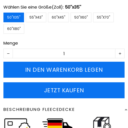
Wählen Sie eine Größe(Zoll):
50''x35''
50''X35''
55''X43''
60''X45''
50''X60''
55''X70''
60''X80''
Menge
IN DEN WARENKORB LEGEN
JETZT KAUFEN
BESCHREIBUNG FLEECEDECKE