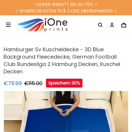
⭐SUPER-RABATT BIS ZU 70% ⭐
⭐ SPAREN SIE EXTRA 15 $ CODE: MEHRSPAREN15 ⭐
Hamburger Sv Kuscheldecke - 3D Blue
Background Fleecedecke, German Football
Club Bundesliga 2 Hamburg Decken, Kuschel
Decken
€79.99
€115.00
Speichern 30%