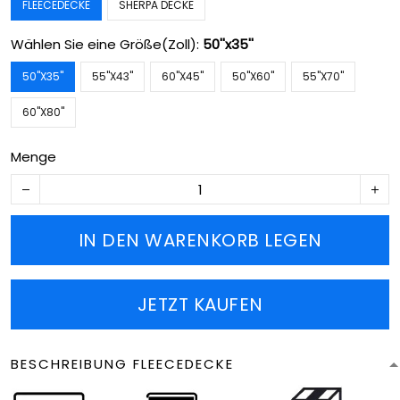
FLEECEDECKE
SHERPA DECKE
Wählen Sie eine Größe(Zoll):
50''x35''
50''X35''
55''X43''
60''X45''
50''X60''
55''X70''
60''X80''
Menge
IN DEN WARENKORB LEGEN
JETZT KAUFEN
BESCHREIBUNG FLEECEDECKE