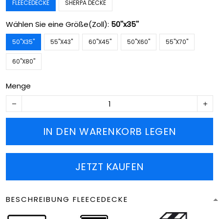
FLEECEDECKE
SHERPA DECKE
Wählen Sie eine Größe(Zoll):
50''x35''
50''X35''
55''X43''
60''X45''
50''X60''
55''X70''
60''X80''
Menge
IN DEN WARENKORB LEGEN
JETZT KAUFEN
BESCHREIBUNG FLEECEDECKE