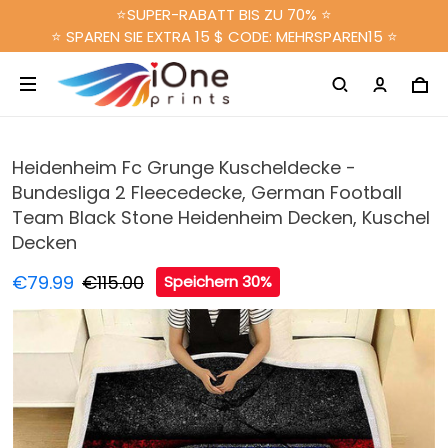
⭐SUPER-RABATT BIS ZU 70% ⭐
⭐ SPAREN SIE EXTRA 15 $ CODE: MEHRSPAREN15 ⭐
Heidenheim Fc Grunge Kuscheldecke -
Bundesliga 2 Fleecedecke, German Football
Team Black Stone Heidenheim Decken, Kuschel
Decken
€79.99
€115.00
Speichern 30%