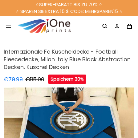
⭐SUPER-RABATT BIS ZU 70% ⭐
⭐ SPAREN SIE EXTRA 15 $ CODE: MEHRSPAREN15 ⭐
Internazionale Fc Kuscheldecke - Football
Fleecedecke, Milan Italy Blue Black Abstraction
Decken, Kuschel Decken
€79.99
€115.00
Speichern 30%