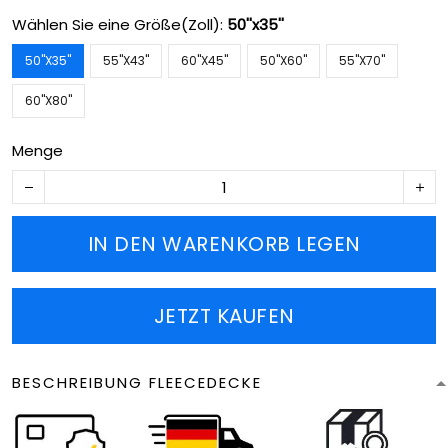
Wählen Sie eine Größe(Zoll):
50''x35''
50''X35''
55''X43''
60''X45''
50''X60''
55''X70''
60''X80''
Menge
IN DEN WARENKORB LEGEN
JETZT KAUFEN
BESCHREIBUNG FLEECEDECKE