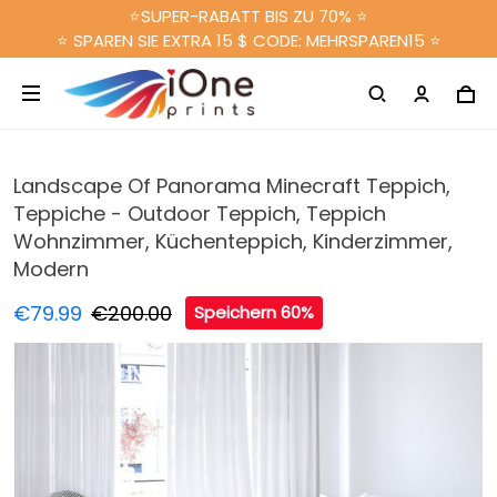
⭐SUPER-RABATT BIS ZU 70% ⭐
⭐ SPAREN SIE EXTRA 15 $ CODE: MEHRSPAREN15 ⭐
Landscape Of Panorama Minecraft Teppich,
Teppiche - Outdoor Teppich, Teppich
Wohnzimmer, Küchenteppich, Kinderzimmer,
Modern
€79.99
€200.00
Speichern 60%