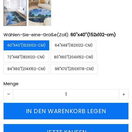
Wählen-Sie-eine-Größe(Zoll):
60''x40''(152x102-cm)
60''X40''(152X102-CM)
64''X48''(162X122-CM)
72''X48''(183X122-CM)
80''X60''(204X152-CM)
84''X60''(214X152-CM)
98''X70''(250X178-CM)
Menge
IN DEN WARENKORB LEGEN