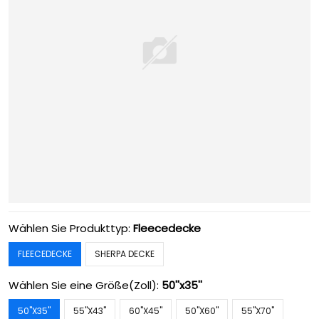
Wählen Sie Produkttyp:
Fleecedecke
FLEECEDECKE
SHERPA DECKE
Wählen Sie eine Größe(Zoll):
50''x35''
50''X35''
55''X43''
60''X45''
50''X60''
55''X70''