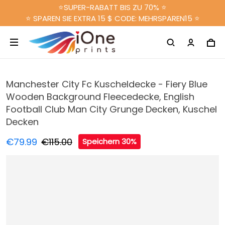
⭐SUPER-RABATT BIS ZU 70% ⭐
⭐ SPAREN SIE EXTRA 15 $ CODE: MEHRSPAREN15 ⭐
Manchester City Fc Kuscheldecke - Fiery Blue
Wooden Background Fleecedecke, English
Football Club Man City Grunge Decken, Kuschel
Decken
€79.99
€115.00
Speichern 30%