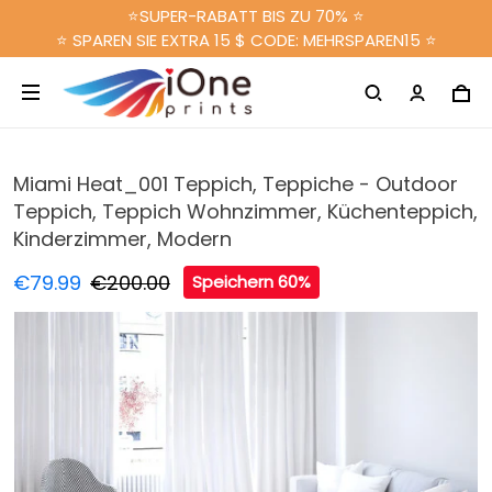
⭐SUPER-RABATT BIS ZU 70% ⭐
⭐ SPAREN SIE EXTRA 15 $ CODE: MEHRSPAREN15 ⭐
Miami Heat_001 Teppich, Teppiche - Outdoor
Teppich, Teppich Wohnzimmer, Küchenteppich,
Kinderzimmer, Modern
€79.99
€200.00
Speichern 60%