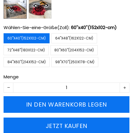
Wählen-Sie-eine-Größe(Zoll):
60''x40''(152x102-cm)
60''X40''(152X102-CM)
64''X48''(162X122-CM)
72''X48''(183X122-CM)
80''X60''(204X152-CM)
84''X60''(214X152-CM)
98''X70''(250X178-CM)
Menge
IN DEN WARENKORB LEGEN
JETZT KAUFEN