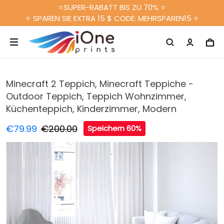
⭐SUPER-RABATT BIS ZU 70% ⭐
⭐ SPAREN SIE EXTRA 15 $ CODE: MEHRSPAREN15 ⭐
Minecraft 2 Teppich, Minecraft Teppiche -
Outdoor Teppich, Teppich Wohnzimmer,
Küchenteppich, Kinderzimmer, Modern
€79.99
€200.00
Speichern 60%