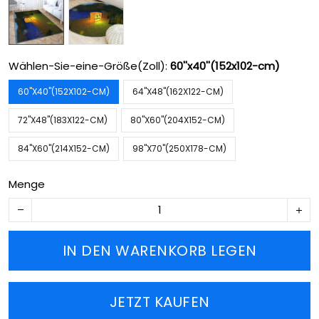
Wählen-Sie-eine-Größe(Zoll):
60''x40''(152x102-cm)
60''X40''(152X102-CM)
64''X48''(162X122-CM)
72''X48''(183X122-CM)
80''X60''(204X152-CM)
84''X60''(214X152-CM)
98''X70''(250X178-CM)
Menge
IN DEN WARENKORB LEGEN
JETZT KAUFEN