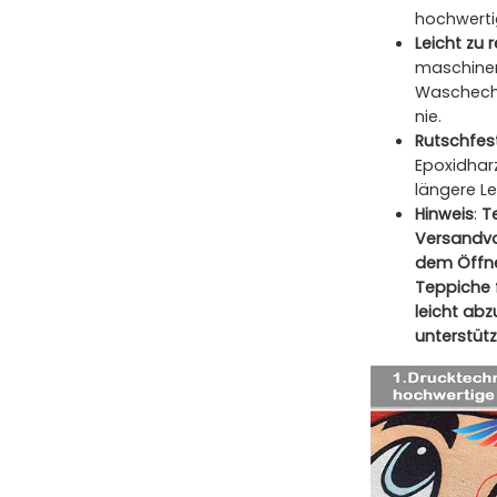
hochwerti
Leicht zu 
maschinen
Waschecht
nie.
Rutschfes
Epoxidharz
längere L
Hinweis
:
T
Versandvo
dem Öffne
Teppiche 
leicht ab
unterstütz