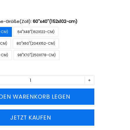
e-Größe(Zoll):
60''x40''(152x102-cm)
2-CM)
64''X48''(162X122-CM)
2-CM)
80''X60''(204X152-CM)
2-CM)
98''X70''(250X178-CM)
 DEN WARENKORB LEGEN
JETZT KAUFEN