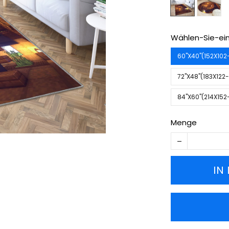
Wählen-Sie-ein
60''X40''(152X10
72''X48''(183X12
84''X60''(214X15
Menge
IN