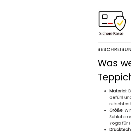
BESCHREIBU
Was we
Teppich
Material
: 
Gefühl und
rutschfest,
Größe
: W
Schlafzim
Yoga für 
Drucktech