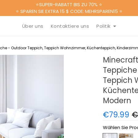
⭐SUPER-RABATT BIS ZU 70% ⭐
⭐ SPAREN SIE EXTRA 15 $ CODE: MEHRSPAREN15 ⭐
Über uns
Kontaktiere uns
Politik
ppiche - Outdoor Teppich, Teppich Wohnzimmer, Küchenteppich, Kinderzim
Minecraft
Teppiche
Teppich 
Küchente
Modern
€79.99
€
Wählen Sie Pro