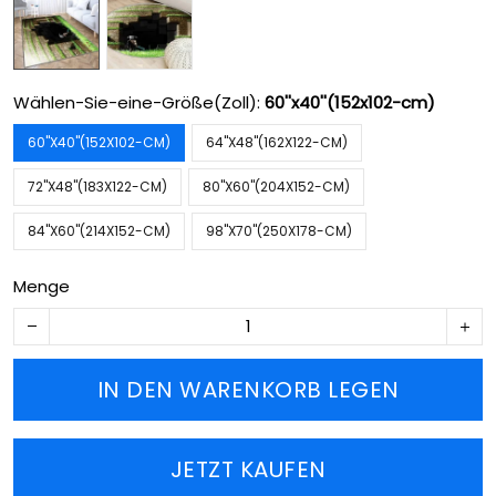
Wählen-Sie-eine-Größe(Zoll):
60''x40''(152x102-cm)
60''X40''(152X102-CM)
64''X48''(162X122-CM)
72''X48''(183X122-CM)
80''X60''(204X152-CM)
84''X60''(214X152-CM)
98''X70''(250X178-CM)
Menge
IN DEN WARENKORB LEGEN
JETZT KAUFEN