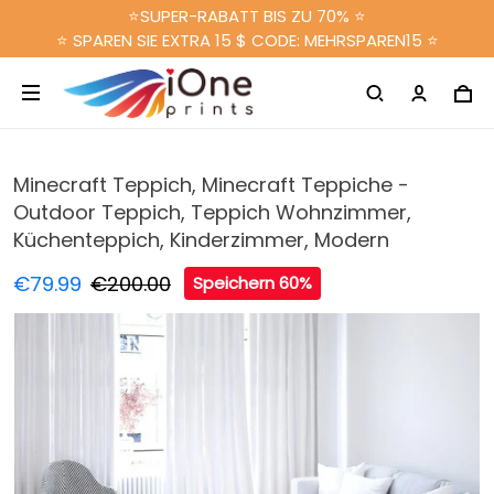
⭐SUPER-RABATT BIS ZU 70% ⭐
⭐ SPAREN SIE EXTRA 15 $ CODE: MEHRSPAREN15 ⭐
Minecraft Teppich, Minecraft Teppiche -
Outdoor Teppich, Teppich Wohnzimmer,
Küchenteppich, Kinderzimmer, Modern
€79.99
€200.00
Speichern 60%