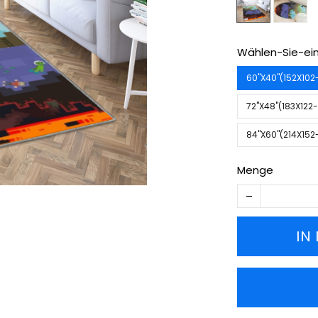
Wählen-Sie-ein
60''X40''(152X10
72''X48''(183X12
84''X60''(214X15
Menge
IN