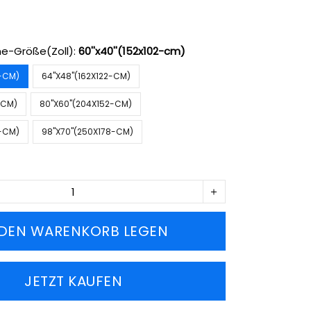
e-Größe(Zoll):
60''x40''(152x102-cm)
2-CM)
64''X48''(162X122-CM)
2-CM)
80''X60''(204X152-CM)
2-CM)
98''X70''(250X178-CM)
 DEN WARENKORB LEGEN
JETZT KAUFEN