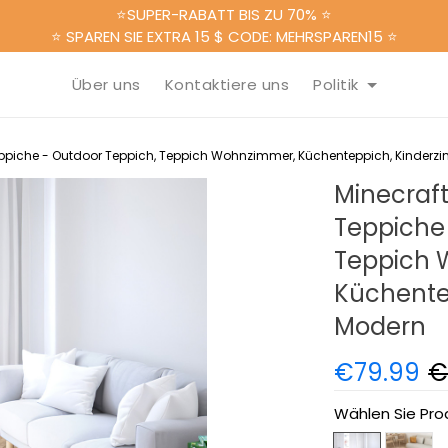
⭐SUPER-RABATT BIS ZU 70% ⭐
⭐ SPAREN SIE EXTRA 15 $ CODE: MEHRSPAREN15 ⭐
Über uns
Kontaktiere uns
Politik
Teppiche - Outdoor Teppich, Teppich Wohnzimmer, Küchenteppich, Kinderz
Minecraft
Teppiche
Teppich 
Küchente
Modern
€79.99
€
Wählen Sie Pro