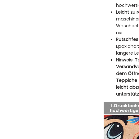
hochwerti
Leicht zu 
maschinen
Waschecht
nie.
Rutschfes
Epoxidharz
längere L
Hinweis
:
T
Versandvo
dem Öffne
Teppiche 
leicht ab
unterstütz