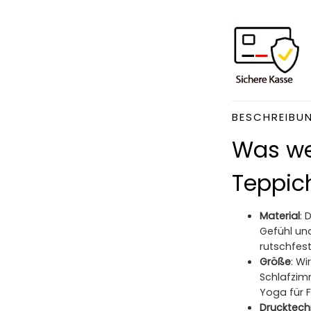
BESCHREIBU
Was we
Teppich
Material
: 
Gefühl und
rutschfest,
Größe
: W
Schlafzim
Yoga für 
Drucktech