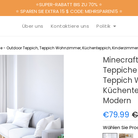
⭐SUPER-RABATT BIS ZU 70% ⭐
⭐ SPAREN SIE EXTRA 15 $ CODE: MEHRSPAREN15 ⭐
Über uns
Kontaktiere uns
Politik
he - Outdoor Teppich, Teppich Wohnzimmer, Küchenteppich, Kinderzimmer
Minecraf
Teppiche
Teppich 
Küchente
Modern
€79.99
€
Wählen Sie Pro