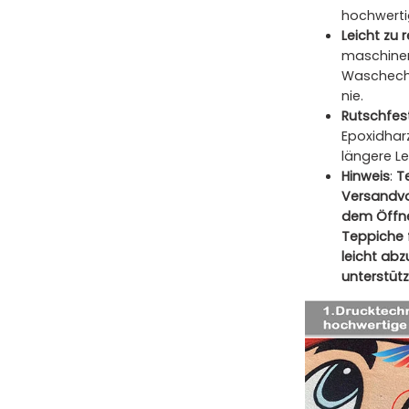
hochwerti
Leicht zu 
maschinen
Waschecht
nie.
Rutschfes
Epoxidharz
längere L
Hinweis
:
T
Versandvo
dem Öffne
Teppiche 
leicht ab
unterstütz