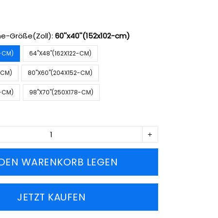
e-Größe(Zoll):
60''x40''(152x102-cm)
2-CM)
64''X48''(162X122-CM)
2-CM)
80''X60''(204X152-CM)
2-CM)
98''X70''(250X178-CM)
 DEN WARENKORB LEGEN
JETZT KAUFEN