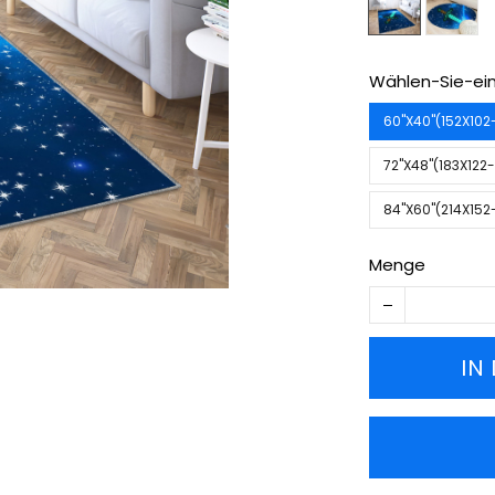
Wählen-Sie-ein
60''X40''(152X10
72''X48''(183X12
84''X60''(214X15
Menge
IN