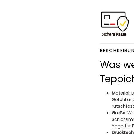
BESCHREIBU
Was we
Teppich
Material
: 
Gefühl und
rutschfest,
Größe
: W
Schlafzim
Yoga für 
Drucktech