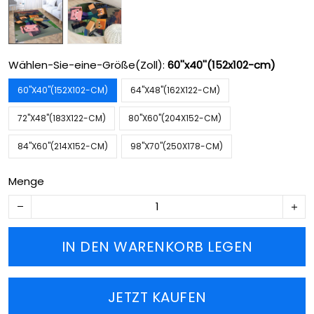
Wählen-Sie-eine-Größe(Zoll):
60''x40''(152x102-cm)
60''X40''(152X102-CM)
64''X48''(162X122-CM)
72''X48''(183X122-CM)
80''X60''(204X152-CM)
84''X60''(214X152-CM)
98''X70''(250X178-CM)
Menge
IN DEN WARENKORB LEGEN
JETZT KAUFEN