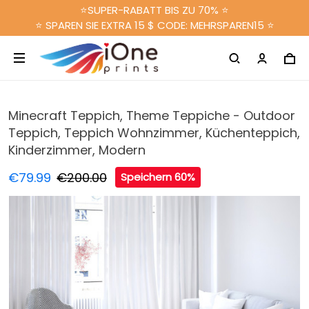
⭐SUPER-RABATT BIS ZU 70% ⭐
⭐ SPAREN SIE EXTRA 15 $ CODE: MEHRSPAREN15 ⭐
Minecraft Teppich, Theme Teppiche - Outdoor
Teppich, Teppich Wohnzimmer, Küchenteppich,
Kinderzimmer, Modern
€79.99
€200.00
Speichern 60%