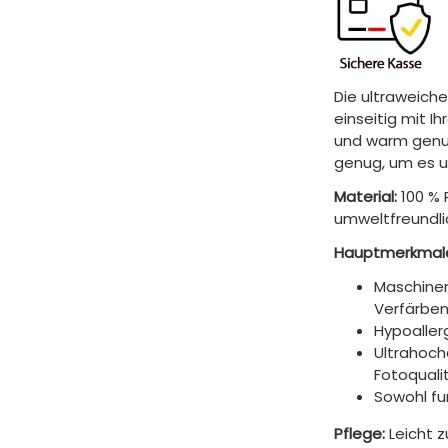
Die ultraweiche
einseitig mit I
und warm genug
genug, um es 
Material:
100 % 
umweltfreundli
Hauptmerkmal
Maschinen
Verfärben
Hypoaller
Ultrahoch
Fotoquali
Sowohl fun
Pflege:
Leicht 