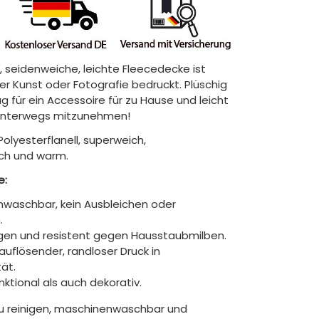
, seidenweiche, leichte Fleecedecke ist
hrer Kunst oder Fotografie bedruckt. Plüschig
 für ein Accessoire für zu Hause und leicht
unterwegs mitzunehmen!
Polyesterflanell, superweich,
ch und warm.
e:
waschbar, kein Ausbleichen oder
.
gen und resistent gegen Hausstaubmilben.
auflösender, randloser Druck in
tät.
ktional als auch dekorativ.
zu reinigen, maschinenwaschbar und