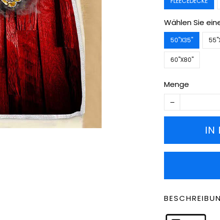
FLEECEDECKE
Wählen Sie ein
50''X35''
55''
60''X80''
Menge
IN
BESCHREIBU