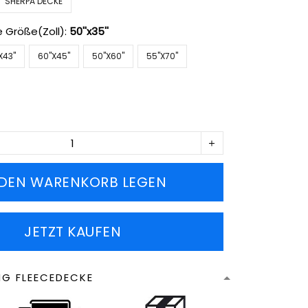
SHERPA DECKE
e Größe(Zoll):
50''x35''
X43''
60''X45''
50''X60''
55''X70''
 DEN WARENKORB LEGEN
JETZT KAUFEN
NG FLEECEDECKE