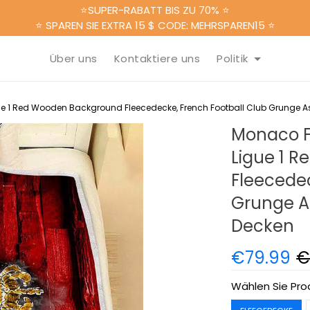
⭐SUPER-RABATT BIS ZU 70% ⭐
⭐ SPAREN SIE EXTRA 15 $ CODE: MEHRSPAREN15 ⭐
Über uns
Kontaktiere uns
Politik
ue 1 Red Wooden Background Fleecedecke, French Football Club Grunge 
Monaco F
Ligue 1 
Fleecedec
Grunge A
Decken
€79.99
€
Wählen Sie Pro